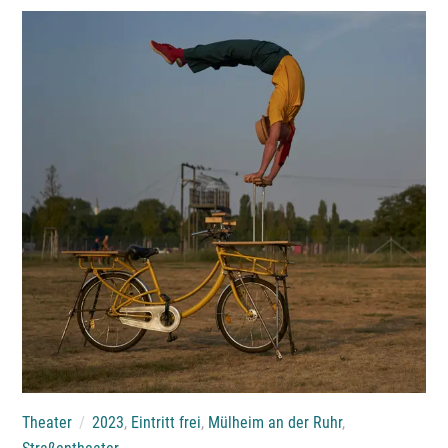
Theater
2023
,
Eintritt frei
,
Mülheim an der Ruhr
,