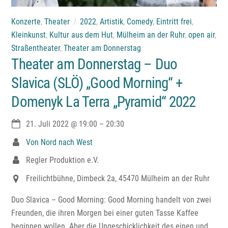
Konzerte
,
Theater
2022
,
Artistik
,
Comedy
,
Eintritt frei
,
Kleinkunst
,
Kultur aus dem Hut
,
Mülheim an der Ruhr
,
open air
,
Straßentheater
,
Theater am Donnerstag
Theater am Donnerstag – Duo
Slavica (SLÖ) „Good Morning“ +
Domenyk La Terra „Pyramid“ 2022
21. Juli 2022
@
19:00
–
20:30
Von Nord nach West
Regler Produktion e.V.
Freilichtbühne, Dimbeck 2a, 45470 Mülheim an der Ruhr
Duo Slavica – Good Morning: Good Morning handelt von zwei
Freunden, die ihren Morgen bei einer guten Tasse Kaffee
beginnen wollen. Aber die Ungeschicklichkeit des einen und