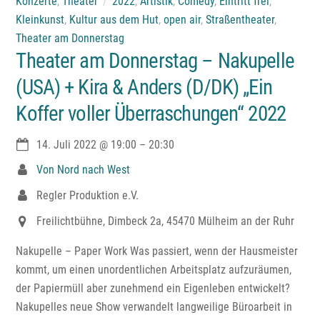
Konzerte
,
Theater
2022
,
Artistik
,
Comedy
,
Eintritt frei
,
Kleinkunst
,
Kultur aus dem Hut
,
open air
,
Straßentheater
,
Theater am Donnerstag
Theater am Donnerstag – Nakupelle
(USA) + Kira & Anders (D/DK) „Ein
Koffer voller Überraschungen“ 2022
14. Juli 2022
@
19:00
–
20:30
Von Nord nach West
Regler Produktion e.V.
Freilichtbühne, Dimbeck 2a, 45470 Mülheim an der Ruhr
Nakupelle – Paper Work Was passiert, wenn der Hausmeister
kommt, um einen unordentlichen Arbeitsplatz aufzuräumen,
der Papiermüll aber zunehmend ein Eigenleben entwickelt?
Nakupelles neue Show verwandelt langweilige Büroarbeit in