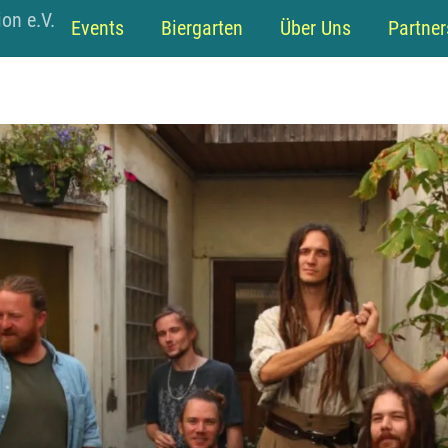
Back
on e.V.
Events
Biergarten
Über Uns
Partner
To
Top