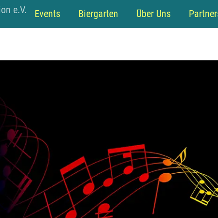
Back
on e.V.
Events
Biergarten
Über Uns
Partner
To
Top