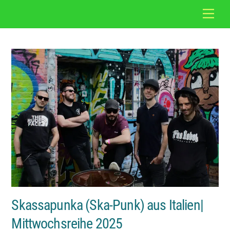
Skip
Back
Men
to
To
content
Top
Skassapunka (Ska-Punk) aus Italien|
Mittwochsreihe 2025