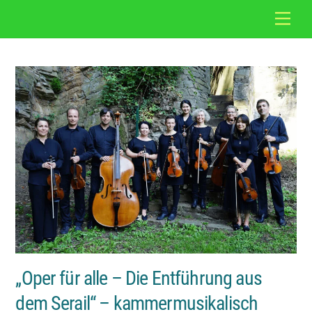
Skip
Back
Men
to
To
content
Top
„Oper für alle – Die Entführung aus
dem Serail“ – kammermusikalisch