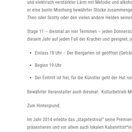
und elektrisch verstärkter Lärm mit Melodie und alkoh
er eine bunte Mischung bewährter Stücke zusammengeste
Theo oder Scotty oder den vielen andere Helden seines 
Stage 11 – diesmal an vier Terminen – jeden Donnersta
diesem Jahr auf jeden Fall der Kracher und geeignet, 
Einlass 18 Uhr – Der Biergarten ist geöffnet (Getr
Beginn 19 Uhr
Der Eintritt ist frei, für die Künstler geht der Hut ́ru
Bewährter Veranstalter auch diesmal: Kulturbetrieb Mü
Zum Hintergrund:
Im Jahr 2014 erlebte das „stagefestival“ seine Premie
präsentieren und vor allem auch lokalen Kabarettist*i