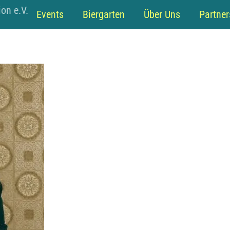
Back
on e.V.
Events
Biergarten
Über Uns
Partner
To
Top