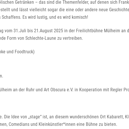
olischen Getränken – das sind die Themenfelder, auf denen sich Fran
llt und lässt vielleicht sogar die eine oder andere neue Geschichte 
Schaffens. Es wird lustig, und es wird komisch!
g vom 31.Juli bis 21.August 2025 in der Freilichtbühne Mülheim an d
jede Form von Schlechte-Laune zu vertreiben.
änke und Foodtruck)
m.
lheim an der Ruhr und Art Obscura e.V. in Kooperation mit Regler Pro
re. Die Idee von „stage“ ist, an diesem wunderschönen Ort Kabarett, 
nnen, Comedians und Kleinkünstler*innen eine Bühne zu bieten.