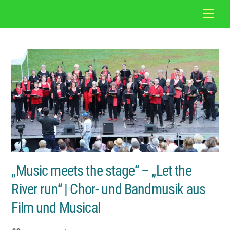
Skip
Back
Men
to
To
content
Top
„Music meets the stage“ – „Let the
River run“ | Chor- und Bandmusik aus
Film und Musical