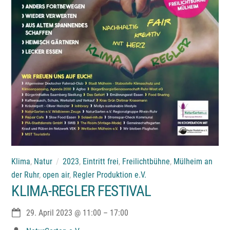
Klima
,
Natur
2023
,
Eintritt frei
,
Freilichtbühne
,
Mülheim an
der Ruhr
,
open air
,
Regler Produktion e.V.
KLIMA-REGLER FESTIVAL
29. April 2023
@
11:00
–
17:00